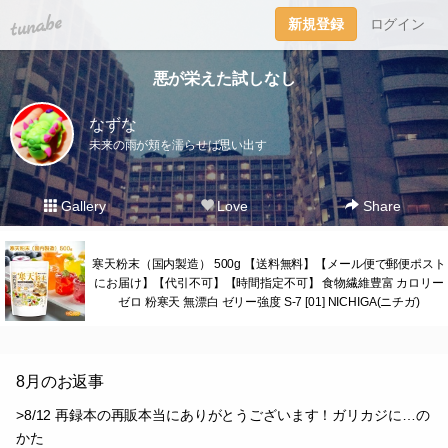
tuna.be
新規登録
ログイン
悪が栄えた試しなし
なずな
未来の雨が頬を濡らせば思い出す
Gallery
Love
Share
寒天粉末（国内製造） 500g 【送料無料】【メール便で郵便ポスト
にお届け】【代引不可】【時間指定不可】 食物繊維豊富 カロリー
ゼロ 粉寒天 無漂白 ゼリー強度 S-7 [01] NICHIGA(ニチガ)
8月のお返事
>8/12 再録本の再販本当にありがとうございます！ガリカジに…の
かた