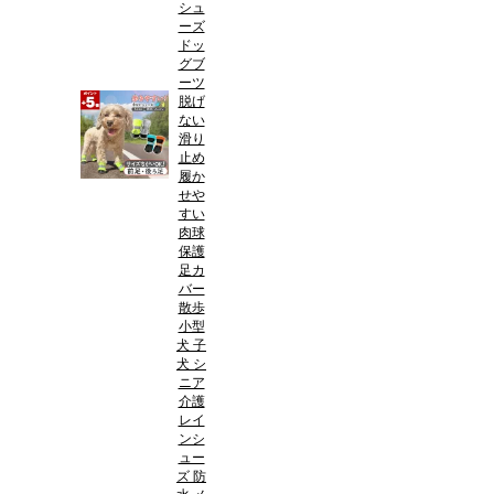
シュ
ーズ
ドッ
グブ
ーツ
脱げ
ない
滑り
止め
履か
せや
すい
肉球
保護
足カ
バー
散歩
小型
犬 子
犬 シ
ニア
介護
レイ
ンシ
ュー
ズ 防
水 メ