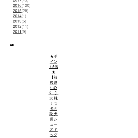
2016
(120)
2015
(29)
2014
(1)
2013
(5)
2012
(11)
2011
(9)
AD
★ポ
イン
ト5倍
★
【前
後違
いO
K！】
犬 靴
くつ
犬の
靴 犬
用シ
ュー
ズ ド
ッグ