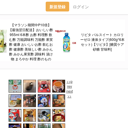
新規登録
ログイン
【マラソン期間中P10倍】
【最強翌日配送】おいしい酢
955ml 6本酢 お酢 料理酢 飲
リビタ パルスイート カロリ
む酢 万能調味料 万能酢 果実
ーゼロ 液体タイプ(600g*6本
酢 健康 おいしいお酢 飲むお
セット)【リビタ】[糖質ケア
酢 健康酢 美味しい酢 みかん
砂糖 甘味料]
酢 みかん果実酢 調味料 漬け
物 まろやか 料理 酢のもの
<<p
rev
next
>>