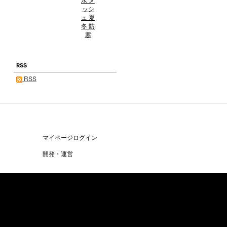
ッシ
ュ 夏
冬 防
寒
RSS
RSS
マイページログイン
開発・運営