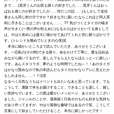
からの方)
未・タイカケのかたが私の漫画を手に取って読んでくださったこ
とにまずびっっっくり&感謝&嬉しいのトリプル感情なのです
が………！？良かったんですか！？しかも決め手がタイガのSiriな
の！？うっ、……うれし～！！！私は攻めくんのお尻を描くのが好
きで……(晃牙くんのお尻も描くの好きでした……晃牙くんはおっ
ぱおも描くのが好きでしたが……何だこの話……)もしかして送信
者さんも同じ村の方ですか？好きな方に届いたならこれほど同人冥
利に尽きることはございません……。TT 気がつくとタイガの喘ぎ
声が大きく(一男の声が控えめに)なるエロばかりかいてる身として
は、やはり攻めには盛大に喘がせてあげてくれと切に願うばかりで
す。(トレンドを眺めてたときの心境)笑
本当に細かいところまで読んでいただき、ありがとうございま
す。一応私の(その時)できる限り、命をかけて丁寧に、愛を詰め込
みながら描いてるので、楽しんでもらえたならほんっと～に嬉しい
です。あんスタコラボ、夢のような時間でしたね～！！あのタイガ
はかなり賢めなので私の本読んだらタイガがかなりアレに見えたか
もしれません……！？泣笑