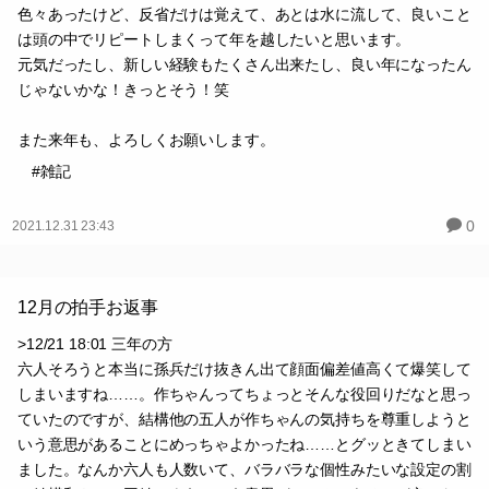
色々あったけど、反省だけは覚えて、あとは水に流して、良いこと
は頭の中でリピートしまくって年を越したいと思います。
元気だったし、新しい経験もたくさん出来たし、良い年になったん
じゃないかな！きっとそう！笑
また来年も、よろしくお願いします。
#雑記
0
2021.12.31 23:43
12月の拍手お返事
>12/21 18:01 三年の方
六人そろうと本当に孫兵だけ抜きん出て顔面偏差値高くて爆笑して
しまいますね……。作ちゃんってちょっとそんな役回りだなと思っ
ていたのですが、結構他の五人が作ちゃんの気持ちを尊重しようと
いう意思があることにめっちゃよかったね……とグッときてしまい
ました。なんか六人も人数いて、バラバラな個性みたいな設定の割