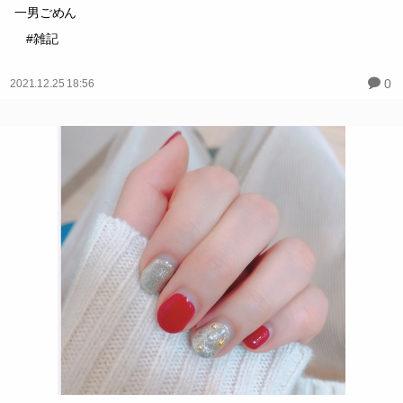
R3年ネイルその2
7月夏
久しぶりのネイルだービビッドでド派手にするぞー！と彩度高いオ
レンジにしたら速攻飽きてた
一男ごめん
#雑記
0
2021.12.25 18:56