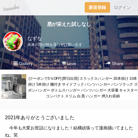
tuna.be
新規登録
ログイン
悪が栄えた試しなし
なずな
未来の雨が頬を濡らせば思い出す
Gallery
Love
Share
[クーポンで5％OFF] [即日出荷] スラックスハンガー 20本掛け 10本
掛け 5本掛け 棚付き サイドフック パンツハンガー パンツラック ズ
ボンハンガー ボトムスハンガー パンツハンガー 大容量 キャスター
コンパクト スリム 白 黒 ハンガー 押入れ収納
2021年ありがとうございました
今年も大変お世話になりました！結構頑張って漫画描いてました
ね。笑