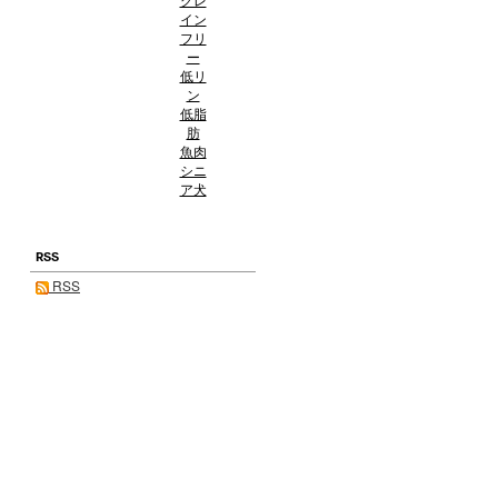
イン
フリ
ー
低リ
ン
低脂
肪
魚肉
シニ
ア犬
RSS
RSS