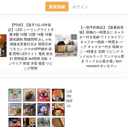
新規登録
ログイン
【P5倍】【楽天1位+5年保
【一部予約商品】【新素材登
証】 LED シーリングライト 6
場】荷物の一時置きに キャス
畳 8畳 10畳 12畳 14畳 16畳
ター付き収納 ワイドタイプ／
調光調色 間接照明 おしゃれ
キャスター収納 一時置き バ
間接光常夜灯付き 照明天井
ッグ キャスター付き 収納 か
リモコン スマホAPP操作 節
ご 一時置き 玄関 リビング ラ
電 照明 LEDライト 電気 蛍光
ンドセルラック ランドセル置
灯 照明器具 led照明 北欧 イ
き ランドセル置き場／bon
ンテリア 和室 洋室 寝室 リビ
moment ボンモマン
ング照明
<<p
rev
next
>>