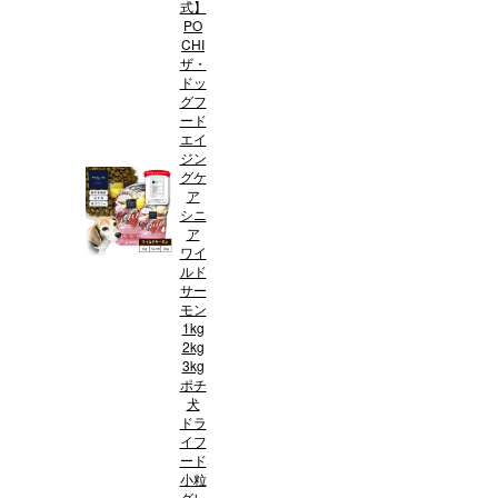
式】
PO
CHI
ザ・
ドッ
グフ
ード
エイ
ジン
グケ
ア
シニ
ア
ワイ
ルド
サー
モン
1kg
2kg
3kg
ポチ
犬
ドラ
イフ
ード
小粒
グレ